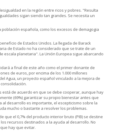
sigualdad en la región entre ricos y pobres. "Resulta
igualdades sigan siendo tan grandes. Se necesita un
e la población española, como los excesos de demagogia
beneficio de Estados Unidos. La llegada de Barack
taria de Estado no ha considerado que se trate de un
 de escala planetaria". La Unión Europea sigue abarcando
idará a final de este año como el primer donante de
lones de euros, por encima de los 1.000 millones
 del Agua, un proyecto español vinculado a la mejora de
 consolidación.
les está de acuerdo en que se debe cooperar, aunque hay
aramente (69%) garantizar su propio bienestar antes que
al desarrollo es importante, el escepticismo sobre la
yuda mucho o bastante a resolver los problemas.
e que el 0,7% del producto interior bruto (PIB) se destine
 los recursos destinados a la ayuda al desarrollo. No
 que hay que evitar.