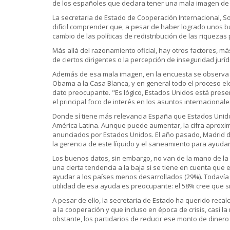
de los españoles que declara tener una mala imagen de 
La secretaria de Estado de Cooperación Internacional, 
difícil comprender que, a pesar de haber logrado unos 
cambio de las políticas de redistribución de las riquezas
Más allá del razonamiento oficial, hay otros factores, 
de ciertos dirigentes o la percepción de inseguridad jur
Además de esa mala imagen, en la encuesta se observa un
Obama a la Casa Blanca, y en general todo el proceso ele
dato preocupante. "Es lógico, Estados Unidos está prese
el principal foco de interés en los asuntos internacionale
Donde sí tiene más relevancia España que Estados Unidos
América Latina. Aunque puede aumentar, la cifra aproxim
anunciados por Estados Unidos. El año pasado, Madrid des
la gerencia de este líquido y el saneamiento para ayudar
Los buenos datos, sin embargo, no van de la mano de la
una cierta tendencia a la baja si se tiene en cuenta que
ayudar a los países menos desarrollados (29%). Todavía 
utilidad de esa ayuda es preocupante: el 58% cree que s
A pesar de ello, la secretaria de Estado ha querido recal
a la cooperación y que incluso en época de crisis, casi l
obstante, los partidarios de reducir ese monto de diner