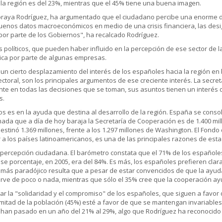
la región es del 23%, mientras que el 45% tiene una buena imagen.
Soraya Rodríguez, ha argumentado que el ciudadano percibe una enorme de
buenos datos macroeconómicos en medio de una crisis financiera, las des
 por parte de los Gobiernos", ha recalcado Rodríguez.
más políticos, que pueden haber influido en la percepción de ese sector d
ídica por parte de algunas empresas.
 cierto desplazamiento del interés de los españoles hacia la región en 
ctoral, son los principales argumentos de ese creciente interés. La secre
nte en todas las decisiones que se toman, sus asuntos tienen un interés
s.
 es en la ayuda que destina al desarrollo de la región. España se consol
ada que a día de hoy baraja la Secretaría de Cooperación es de 1.400 mil
tinó 1.369 millones, frente a los 1.297 millones de Washington. El Fondo
 a los países latinoamericanos, es una de las principales razones de esta
 percepción ciudadana. El barómetro constata que el 71% de los españo
 ese porcentaje, en 2005, era del 84%. Es más, los españoles prefieren cl
más paradójico resulta que a pesar de estar convencidos de que la ayuda 
irve de poco o nada, mientras que sólo el 35% cree que la cooperación a
car la "solidaridad y el compromiso" de los españoles, que siguen a favor d
a mitad de la población (45%) esté a favor de que se mantengan invariables
o han pasado en un año del 21% al 29%, algo que Rodríguez ha reconocido