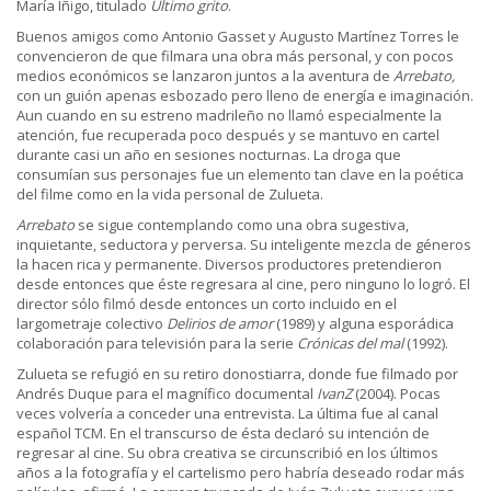
María Íñigo, titulado
Último grito
.
Buenos amigos como Antonio Gasset y Augusto Martínez Torres le
convencieron de que filmara una obra más personal, y con pocos
medios económicos se lanzaron juntos a la aventura de
Arrebato,
con un guión apenas esbozado pero lleno de energía e imaginación.
Aun cuando en su estreno madrileño no llamó especialmente la
atención, fue recuperada poco después y se mantuvo en cartel
durante casi un año en sesiones nocturnas. La droga que
consumían sus personajes fue un elemento tan clave en la poética
del filme como en la vida personal de Zulueta.
Arrebato
se sigue contemplando como una obra sugestiva,
inquietante, seductora y perversa. Su inteligente mezcla de géneros
la hacen rica y permanente. Diversos productores pretendieron
desde entonces que éste regresara al cine, pero ninguno lo logró. El
director sólo filmó desde entonces un corto incluido en el
largometraje colectivo
Delirios de amor
(1989) y alguna esporádica
colaboración para televisión para la serie
Crónicas del mal
(1992).
Zulueta se refugió en su retiro donostiarra, donde fue filmado por
Andrés Duque para el magnífico documental
IvanZ
(2004). Pocas
veces volvería a conceder una entrevista. La última fue al canal
español TCM. En el transcurso de ésta declaró su intención de
regresar al cine. Su obra creativa se circunscribió en los últimos
años a la fotografía y el cartelismo pero habría deseado rodar más