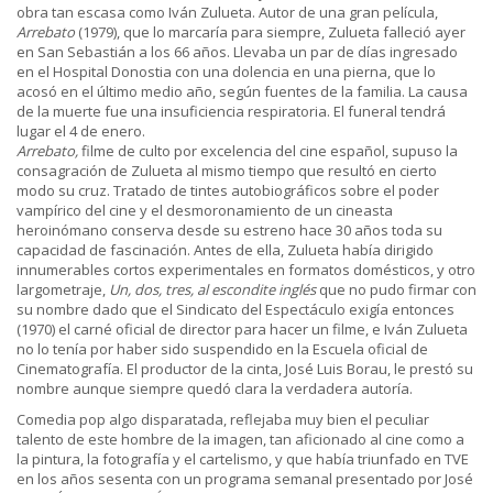
obra tan escasa como Iván Zulueta. Autor de una gran película,
Arrebato
(1979), que lo marcaría para siempre, Zulueta falleció ayer
en San Sebastián a los 66 años. Llevaba un par de días ingresado
en el Hospital Donostia con una dolencia en una pierna, que lo
acosó en el último medio año, según fuentes de la familia. La causa
de la muerte fue una insuficiencia respiratoria. El funeral tendrá
lugar el 4 de enero.
Arrebato,
filme de culto por excelencia del cine español, supuso la
consagración de Zulueta al mismo tiempo que resultó en cierto
modo su cruz. Tratado de tintes autobiográficos sobre el poder
vampírico del cine y el desmoronamiento de un cineasta
heroinómano conserva desde su estreno hace 30 años toda su
capacidad de fascinación. Antes de ella, Zulueta había dirigido
innumerables cortos experimentales en formatos domésticos, y otro
largometraje,
Un, dos, tres, al escondite inglés
que no pudo firmar con
su nombre dado que el Sindicato del Espectáculo exigía entonces
(1970) el carné oficial de director para hacer un filme, e Iván Zulueta
no lo tenía por haber sido suspendido en la Escuela oficial de
Cinematografía. El productor de la cinta, José Luis Borau, le prestó su
nombre aunque siempre quedó clara la verdadera autoría.
Comedia pop algo disparatada, reflejaba muy bien el peculiar
talento de este hombre de la imagen, tan aficionado al cine como a
la pintura, la fotografía y el cartelismo, y que había triunfado en TVE
en los años sesenta con un programa semanal presentado por José