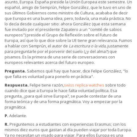
asunto, Europa. España preside la Unión Europea este semestre. Un
español, amigo de Semprún, Felipe González, que le tuvo en uno de
sus últimos Gobiernos como ministro de Cultura, acababa de decir
que Europa es una buena idea, pero, todavía, una mala práctica. No
lo decía desde cualquier sitio: ahora González (que esta semana
fue invitado por el presidente Zapatero a un "comité de sabios
europeos") preside el Grupo de Reflexión sobre el Futuro de
Europa, así que lo que dice sobre la UE tiene gran relevancia. Fuimos
a hablar con Semprún, el autor de
La escritura o la vida,
justamente
para preguntarle por el porvenir del suelo (¿y del alma?) que
pisamos. Es la primera de una serie de conversaciones con
europeos relevantes acerca del futuro europeo.
Pregunta.
Sabemos qué hay que hacer, dice Felipe González, "lo
que falta es voluntad para ponerlo en práctica".
Respuesta.
Felipe tiene razón,
swiss replica watches
sobre todo
cuando dice que a Europa le hace falta voluntad política. Esa
pregunta, ¿para qué sirve Europa?, se puede contestar de una
forma teórica y de una forma pragmática. Voy a empezar por la
pragmática.
P.
Adelante.
R.
Preguntemos a estudiantes con experiencias Erasmus; con los
mismos diez euros que gastan al día pueden viajar por toda Europa.
Ya no necesitan un visado para viajar. Para ellos Europa es una