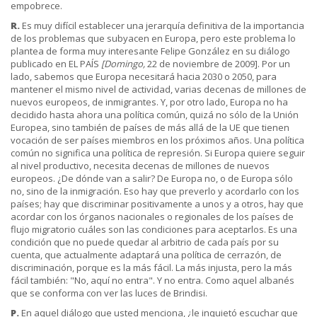
empobrece.
R.
Es muy difícil establecer una jerarquía definitiva de la importancia
de los problemas que subyacen en Europa, pero este problema lo
plantea de forma muy interesante Felipe González en su diálogo
publicado en EL PAÍS
[Domingo,
22 de noviembre de 2009]. Por un
lado, sabemos que Europa necesitará hacia 2030 o 2050, para
mantener el mismo nivel de actividad, varias decenas de millones de
nuevos europeos, de inmigrantes. Y, por otro lado, Europa no ha
decidido hasta ahora una política común, quizá no sólo de la Unión
Europea, sino también de países de más allá de la UE que tienen
vocación de ser países miembros en los próximos años. Una política
común no significa una política de represión. Si Europa quiere seguir
al nivel productivo, necesita decenas de millones de nuevos
europeos. ¿De dónde van a salir? De Europa no, o de Europa sólo
no, sino de la inmigración. Eso hay que preverlo y acordarlo con los
países; hay que discriminar positivamente a unos y a otros, hay que
acordar con los órganos nacionales o regionales de los países de
flujo migratorio cuáles son las condiciones para aceptarlos. Es una
condición que no puede quedar al arbitrio de cada país por su
cuenta, que actualmente adaptará una política de cerrazón, de
discriminación, porque es la más fácil. La más injusta, pero la más
fácil también: "No, aquí no entra". Y no entra. Como aquel albanés
que se conforma con ver las luces de Brindisi.
P.
En aquel diálogo que usted menciona, ¿le inquietó escuchar que