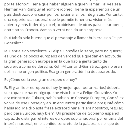
por teléfono?". Tiene que haber alguien a quien llamar. Tal vez sea
Herman van Rompuy el hombre idóneo. Tiene la experiencia de un
país destrozado -o casi- por los nacionalismos integristas. Por tanto,
una experiencia nacional que le permite tener una visión más
abierta y más federal, y no el jacobinismo de otros países europeos;
entre otros, Francia. Vamos a ver si nos da una sorpresa.
P.
¿Habría sido bueno que el personaje a llamar hubiera sido Felipe
González?
R.
Habría sido excelente. Y Felipe González lo sabe, pero no quiere;
es uno de los pocos europeos de verdad que quedan en activo, de
la gran generación europea en la que había gente tanto de
izquierda como de derecha, Kohl-Mitterrand-González, que no eran
del mismo origen político. Esa gran generación ha desaparecido.
P.
¿Cómo sería ese gran europeo de hoy?
R.
El gran líder europeo de hoy (y mejor que fueran varios) debería
ser capaz de hacer algo que he visto hacer a Felipe González. Yo
era ministro de Cultura, había habido un Consejo Europeo, González
volvía de ese Consejo y en un encuentro particular le pregunté cómo
había ido. Me dijo esta frase extraordinaria: "Para nosotros, regular;
pero para Europa, muy bien". Un presidente de Gobierno español
capaz de distinguir el interés europeo supranacional por encima del
interés nacional, en el sentido concreto de la palabra, es el tipo de