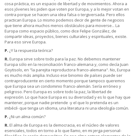
cosa práctica, es un espacio de libertad y de movimientos. Ahora a
esos jóvenes les piden que voten por Europa, y a lo mejor votan en
contra porque se hacen una idea falsa o tergiversada. Pero ellos
practican Europa. Lo mismo podemos decir de gente de negocios
que tiene ahora muchos menos obstáculos para moverse... La
Europa como espacio público, como dice Felipe González, de
compartir ideas, proyectos, bienes culturales y espirituales, existe.
Para eso sirve Europa.
P.
¿Y la respuesta teórica?
R.
Europa sirve sobre todo para la paz. No debemos mantener
Europa sólo en la reconciliación franco-alemana y, como decía Juan
Goytisolo, en "la parejita reproductora franco-alemana". No, Europa
es mucho más amplia. Incluso ese binomio de países puede ser
contraproducente en cierto momento porque tampoco queremos
que Europa sea un condominio franco-alemán. Sería erróneo y
peligroso. Pero Europa es sobre todo la paz, la libertad de
expresión. Lo que hace Europa es su diversidad y es lo que hay que
mantener, porque nadie pretende -y el que lo pretenda es un
imbécil- que tenga un idioma, una literatura ni una ideología común.
P.
¿Ni un alma común?
R.
El alma de Europa es la democracia, es el núcleo de valores
esenciales, todos en torno a lo que llamo, en mi jerga personal-