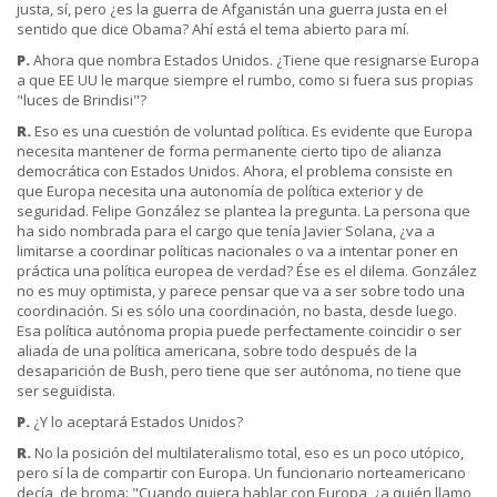
justa, sí, pero ¿es la guerra de Afganistán una guerra justa en el
sentido que dice Obama? Ahí está el tema abierto para mí.
P.
Ahora que nombra Estados Unidos. ¿Tiene que resignarse Europa
a que EE UU le marque siempre el rumbo, como si fuera sus propias
"luces de Brindisi"?
R.
Eso es una cuestión de voluntad política. Es evidente que Europa
necesita mantener de forma permanente cierto tipo de alianza
democrática con Estados Unidos. Ahora, el problema consiste en
que Europa necesita una autonomía de política exterior y de
seguridad. Felipe González se plantea la pregunta. La persona que
ha sido nombrada para el cargo que tenía Javier Solana, ¿va a
limitarse a coordinar políticas nacionales o va a intentar poner en
práctica una política europea de verdad? Ése es el dilema. González
no es muy optimista, y parece pensar que va a ser sobre todo una
coordinación. Si es sólo una coordinación, no basta, desde luego.
Esa política autónoma propia puede perfectamente coincidir o ser
aliada de una política americana, sobre todo después de la
desaparición de Bush, pero tiene que ser autónoma, no tiene que
ser seguidista.
P.
¿Y lo aceptará Estados Unidos?
R.
No la posición del multilateralismo total, eso es un poco utópico,
pero sí la de compartir con Europa. Un funcionario norteamericano
decía, de broma: "Cuando quiera hablar con Europa, ¿a quién llamo