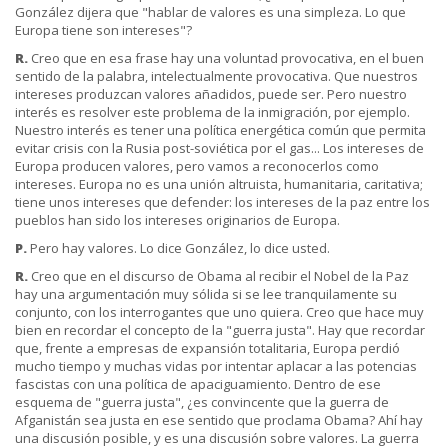
González dijera que "hablar de valores es una simpleza. Lo que
Europa tiene son intereses"?
R.
Creo que en esa frase hay una voluntad provocativa, en el buen
sentido de la palabra, intelectualmente provocativa. Que nuestros
intereses produzcan valores añadidos, puede ser. Pero nuestro
interés es resolver este problema de la inmigración, por ejemplo.
Nuestro interés es tener una política energética común que permita
evitar crisis con la Rusia post-soviética por el gas... Los intereses de
Europa producen valores, pero vamos a reconocerlos como
intereses. Europa no es una unión altruista, humanitaria, caritativa;
tiene unos intereses que defender: los intereses de la paz entre los
pueblos han sido los intereses originarios de Europa.
P.
Pero hay valores. Lo dice González, lo dice usted.
R.
Creo que en el discurso de Obama al recibir el Nobel de la Paz
hay una argumentación muy sólida si se lee tranquilamente su
conjunto, con los interrogantes que uno quiera. Creo que hace muy
bien en recordar el concepto de la "guerra justa". Hay que recordar
que, frente a empresas de expansión totalitaria, Europa perdió
mucho tiempo y muchas vidas por intentar aplacar a las potencias
fascistas con una política de apaciguamiento. Dentro de ese
esquema de "guerra justa", ¿es convincente que la guerra de
Afganistán sea justa en ese sentido que proclama Obama? Ahí hay
una discusión posible, y es una discusión sobre valores. La guerra