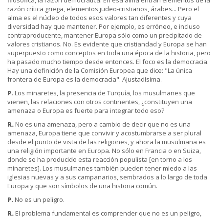
filosófica, la razón democrática. En esa alma entran elementos de la
razón crítica griega, elementos judeo-cristianos, árabes... Pero el
alma es el núcleo de todos esos valores tan diferentes y cuya
diversidad hay que mantener. Por ejemplo, es erróneo, e incluso
contraproducente, mantener Europa sólo como un precipitado de
valores cristianos. No. Es evidente que cristiandad y Europa se han
superpuesto como conceptos en toda una época de la historia, pero
ha pasado mucho tiempo desde entonces. El foco es la democracia.
Hay una definición de la Comisión Europea que dice: "La única
frontera de Europa es la democracia". Ajustadísima.
P.
Los minaretes, la presencia de Turquía, los musulmanes que
vienen, las relaciones con otros continentes, ¿constituyen una
amenaza o Europa es fuerte para integrar todo eso?
R.
No es una amenaza, pero a cambio de decir que no es una
amenaza, Europa tiene que convivir y acostumbrarse a ser plural
desde el punto de vista de las religiones, y ahora la musulmana es
una religión importante en Europa. No sólo en Francia o en Suiza,
donde se ha producido esta reacción populista [en torno a los
minaretes]. Los musulmanes también pueden tener miedo a las
iglesias nuevas y a sus campanarios, sembrados a lo largo de toda
Europa y que son símbolos de una historia común.
P.
No es un peligro.
R.
El problema fundamental es comprender que no es un peligro,