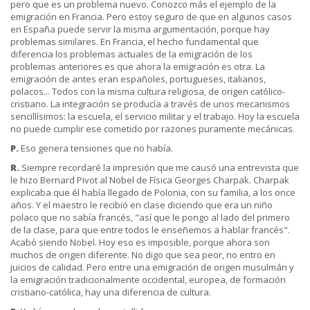
pero que es un problema nuevo. Conozco más el ejemplo de la
emigración en Francia. Pero estoy seguro de que en algunos casos
en España puede servir la misma argumentación, porque hay
problemas similares. En Francia, el hecho fundamental que
diferencia los problemas actuales de la emigración de los
problemas anteriores es que ahora la emigración es otra. La
emigración de antes eran españoles, portugueses, italianos,
polacos... Todos con la misma cultura religiosa, de origen católico-
cristiano. La integración se producía a través de unos mecanismos
sencillísimos: la escuela, el servicio militar y el trabajo. Hoy la escuela
no puede cumplir ese cometido por razones puramente mecánicas.
P.
Eso genera tensiones que no había.
R.
Siempre recordaré la impresión que me causó una entrevista que
le hizo Bernard Pivot al Nobel de Física Georges Charpak. Charpak
explicaba que él había llegado de Polonia, con su familia, a los once
años. Y el maestro le recibió en clase diciendo que era un niño
polaco que no sabía francés, "así que le pongo al lado del primero
de la clase, para que entre todos le enseñemos a hablar francés".
Acabó siendo Nobel. Hoy eso es imposible, porque ahora son
muchos de origen diferente. No digo que sea peor, no entro en
juicios de calidad. Pero entre una emigración de origen musulmán y
la emigración tradicionalmente occidental, europea, de formación
cristiano-católica, hay una diferencia de cultura.