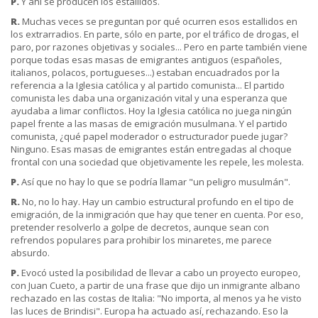
P.
Y ahí se producen los estallidos.
R.
Muchas veces se preguntan por qué ocurren esos estallidos en
los extrarradios. En parte, sólo en parte, por el tráfico de drogas, el
paro, por razones objetivas y sociales... Pero en parte también viene
porque todas esas masas de emigrantes antiguos (españoles,
italianos, polacos, portugueses...) estaban encuadrados por la
referencia a la Iglesia católica y al partido comunista... El partido
comunista les daba una organización vital y una esperanza que
ayudaba a limar conflictos. Hoy la Iglesia católica no juega ningún
papel frente a las masas de emigración musulmana. Y el partido
comunista, ¿qué papel moderador o estructurador puede jugar?
Ninguno. Esas masas de emigrantes están entregadas al choque
frontal con una sociedad que objetivamente les repele, les molesta.
P.
Así que no hay lo que se podría llamar "un peligro musulmán".
R.
No, no lo hay. Hay un cambio estructural profundo en el tipo de
emigración, de la inmigración que hay que tener en cuenta. Por eso,
pretender resolverlo a golpe de decretos, aunque sean con
refrendos populares para prohibir los minaretes, me parece
absurdo.
P.
Evocó usted la posibilidad de llevar a cabo un proyecto europeo,
con Juan Cueto, a partir de una frase que dijo un inmigrante albano
rechazado en las costas de Italia: "No importa, al menos ya he visto
las luces de Brindisi". Europa ha actuado así, rechazando. Eso la