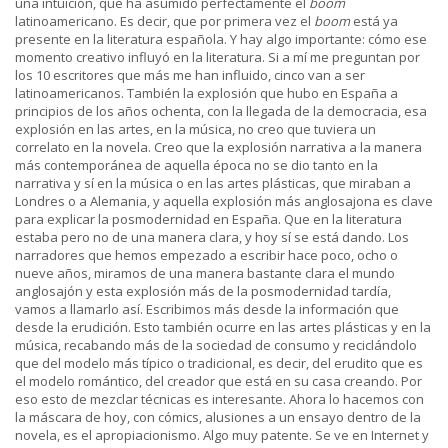
una intuición, que ha asumido perfectamente el
boom
latinoamericano. Es decir, que por primera vez el
boom
está ya
presente en la literatura española. Y hay algo importante: cómo ese
momento creativo influyó en la literatura. Si a mí me preguntan por
los 10 escritores que más me han influido, cinco van a ser
latinoamericanos. También la explosión que hubo en España a
principios de los años ochenta, con la llegada de la democracia, esa
explosión en las artes, en la música, no creo que tuviera un
correlato en la novela. Creo que la explosión narrativa a la manera
más contemporánea de aquella época no se dio tanto en la
narrativa y sí en la música o en las artes plásticas, que miraban a
Londres o a Alemania, y aquella explosión más anglosajona es clave
para explicar la posmodernidad en España. Que en la literatura
estaba pero no de una manera clara, y hoy sí se está dando. Los
narradores que hemos empezado a escribir hace poco, ocho o
nueve años, miramos de una manera bastante clara el mundo
anglosajón y esta explosión más de la posmodernidad tardía,
vamos a llamarlo así. Escribimos más desde la información que
desde la erudición. Esto también ocurre en las artes plásticas y en la
música, recabando más de la sociedad de consumo y reciclándolo
que del modelo más típico o tradicional, es decir, del erudito que es
el modelo romántico, del creador que está en su casa creando. Por
eso esto de mezclar técnicas es interesante. Ahora lo hacemos con
la máscara de hoy, con cómics, alusiones a un ensayo dentro de la
novela, es el apropiacionismo. Algo muy patente. Se ve en Internet y