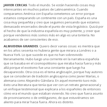
JAVIER CERCAS
. Todo el mundo. Se están haciendo cosas muy
interesantes en muchos países de Latinoamérica. Cuando
comparamos América con España cometemos un error porque
estamos comparando un continente con un país. España es una
cosa muy pequeñita y creo que seguimos pensando que estamos
demasiado encerrados desde el punto de vista lingüístico. Quizá por
el hecho de que la industria española es muy potente, y creer que
porque vendemos más somos más en algo es una tontería. No
acabamos de ser conscientes de eso.
ALMUDENA GRANDES
. Quiero decir varias cosas: es mentira que
en los años sesenta no hubiera gente que mirara a Londres o a
Nueva York. Lo que sucede es que no han sobrevivido
literariamente. Hubo luego una corriente en la narrativa española
que se basaba en el cosmopolitismo que miraba hacia fuera y más
allá porque el exotismo fue una constante que luego ha
desaparecido. Otra cosa es el tema anglosajón, porque hay autores
que se consideran de tradición anglosajona como Javier Marías, o
alemana como Alejandro Gándara. En aquel momento tuvo más
éxito una literatura que tenía que ver con un retrato generacional y
un enfoque testimonial que explicara a los españoles de entonces
cómo era el mundo que estaban viviendo. No creo que fuera asunto
de provincianismo o de ombliguismo, de que estuviéramos sin
aliento para mirar hacia fuera. Ahora es distinto.