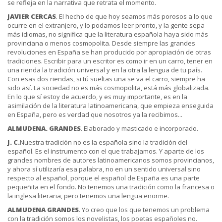
se refleja en la narrativa que retrata el momento.
JAVIER CERCAS
. El hecho de que hoy seamos más porosos a lo que
ocurre en el extranjero, y lo podamos leer pronto, y la gente sepa
más idiomas, no significa que la literatura española haya sido más
provinciana o menos cosmopolita. Desde siempre las grandes
revoluciones en España se han producido por apropiación de otras
tradiciones. Escribir para un escritor es como ir en un carro, tener en
una rienda la tradición universal y en la otra la lengua de tu país.
Con esas dos riendas, si tú sueltas una se va el carro, siempre ha
sido así. La sociedad no es más cosmopolita, está más globalizada.
En lo que sí estoy de acuerdo, y es muy importante, es en la
asimilación de la literatura latinoamericana, que empieza enseguida
en España, pero es verdad que nosotros ya la recibimos...
ALMUDENA. GRANDES
. Elaborado y masticado e incorporado.
J. C.
Nuestra tradición no es la española sino la tradición del
español. Es el instrumento con el que trabajamos. Y aparte de los
grandes nombres de autores latinoamericanos somos provincianos,
y ahora sí utilizaría esa palabra, no en un sentido universal sino
respecto al español, porque el español de España es una parte
pequeñita en el fondo. No tenemos una tradición como la francesa o
la inglesa literaria, pero tenemos una lengua enorme.
ALMUDENA GRANDES
. Yo creo que los que tenemos un problema
con la tradición somos los novelistas, los poetas españoles no.