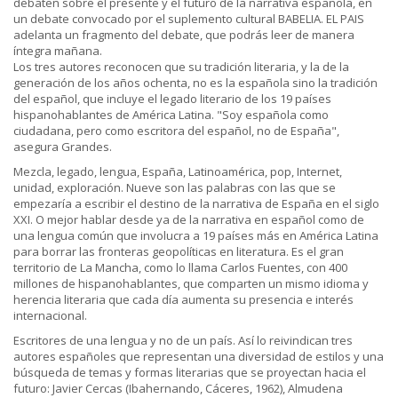
debaten sobre el presente y el futuro de la narrativa española, en
un debate convocado por el suplemento cultural BABELIA. EL PAIS
adelanta un fragmento del debate, que podrás leer de manera
íntegra mañana.
Los tres autores reconocen que su tradición literaria, y la de la
generación de los años ochenta, no es la española sino la tradición
del español, que incluye el legado literario de los 19 países
hispanohablantes de América Latina. "Soy española como
ciudadana, pero como escritora del español, no de España",
asegura Grandes.
Mezcla, legado, lengua, España, Latinoamérica, pop, Internet,
unidad, exploración. Nueve son las palabras con las que se
empezaría a escribir el destino de la narrativa de España en el siglo
XXI. O mejor hablar desde ya de la narrativa en español como de
una lengua común que involucra a 19 países más en América Latina
para borrar las fronteras geopolíticas en literatura. Es el gran
territorio de La Mancha, como lo llama Carlos Fuentes, con 400
millones de hispanohablantes, que comparten un mismo idioma y
herencia literaria que cada día aumenta su presencia e interés
internacional.
Escritores de una lengua y no de un país. Así lo reivindican tres
autores españoles que representan una diversidad de estilos y una
búsqueda de temas y formas literarias que se proyectan hacia el
futuro: Javier Cercas (Ibahernando, Cáceres, 1962), Almudena