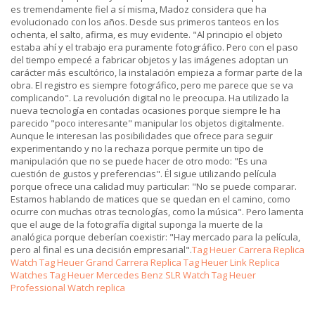
es tremendamente fiel a sí misma, Madoz considera que ha
evolucionado con los años. Desde sus primeros tanteos en los
ochenta, el salto, afirma, es muy evidente. "Al principio el objeto
estaba ahí y el trabajo era puramente fotográfico. Pero con el paso
del tiempo empecé a fabricar objetos y las imágenes adoptan un
carácter más escultórico, la instalación empieza a formar parte de la
obra. El registro es siempre fotográfico, pero me parece que se va
complicando". La revolución digital no le preocupa. Ha utilizado la
nueva tecnología en contadas ocasiones porque siempre le ha
parecido "poco interesante" manipular los objetos digitalmente.
Aunque le interesan las posibilidades que ofrece para seguir
experimentando y no la rechaza porque permite un tipo de
manipulación que no se puede hacer de otro modo: "Es una
cuestión de gustos y preferencias". Él sigue utilizando película
porque ofrece una calidad muy particular: "No se puede comparar.
Estamos hablando de matices que se quedan en el camino, como
ocurre con muchas otras tecnologías, como la música". Pero lamenta
que el auge de la fotografía digital suponga la muerte de la
analógica porque deberían coexistir: "Hay mercado para la película,
pero al final es una decisión empresarial".
Tag Heuer Carrera Replica
Watch
Tag Heuer Grand Carrera Replica
Tag Heuer Link Replica
Watches
Tag Heuer Mercedes Benz SLR Watch
Tag Heuer
Professional Watch replica