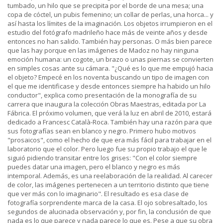
tumbado, un hilo que se precipita por el borde de una mesa; una
copa de cóctel, un pubis femenino; un collar de perlas, una horca... y
así hasta los límites de la imaginación. Los objetos irrumpieron en el
estudio del fotógrafo madrileño hace más de veinte años y desde
entonces no han salido. También hay personas. O más bien parece
que las hay porque en las imágenes de Madoz no hay ninguna
emoción humana: un cogote, un brazo o unas piernas se convierten
en simples cosas ante su cámara. "¿Qué es lo que me empujó hacia
el objeto? Empecé en los noventa buscando un tipo de imagen con
el que me identificase y desde entonces siempre ha habido un hilo
conductor", explica como presentación de la monografía de su
carrera que inaugura la colección Obras Maestras, editada por La
Fábrica. El próximo volumen, que verá la luz en abril de 2010, estará
dedicado a Francesc Català-Roca. También hay una razón para que
sus fotografías sean en blanco y negro. Primero hubo motivos
"prosaicos", como el hecho de que era más fácil para trabajar en el
laboratorio que el color. Pero luego fue su propio trabajo el que le
siguió pidiendo transitar entre los grises: "Con el color siempre
puedes datar una imagen, pero el blanco y negro es más
intemporal. Además, es una reelaboración de la realidad. Al carecer
de color, las imágenes pertenecen a un territorio distinto que tiene
que ver más con lo imaginario". El resultado es esa clase de
fotografía sorprendente marca de la casa. El ojo sobresaltado, los
segundos de alucinada observación y, por fin, la conclusión de que
nada es lo que parece y nada parece lo que es. Pese a que su obra