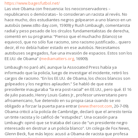
https://www.bagesfutbol.net/
Las vive Obama con frecuencia: los neoconservadores –
republicanos o demócratas– lo consideran un racista al revés. No
hace mucho, dos estudiantes negros golpearon a uno blanco en un
autobús (www.stlto day.com, 15909) y Rush Limbaugh, comentarista
radial y peso pesado de los círculos fundamentalistas de derecha,
comentó en su programa: “Pienso que el muchacho (blanco) se
equivocó, que no sólo fue racismo, sino racismo justificado... quiero
decir, él no debía haber estado en ese autobús. Necesitamos
autobuses segregados, fue una invasión de espacios. Estos son los
EE.UU. de Obama” (
mediamatters.org
, 16909).
Limbaugh no paró ahí, aunque la Associated Press había ya
informado que la policía, luego de investigar el incidente, retiró los
cargos de racismo. “En los EE.UU. de Obama, los chicos blancos son
golpeados y los negritos aplauden.” Se habló de que este
presidente inauguraba “la era post-racial” en EE.UU., pero qué. El 16
de julio pasado, Henry Louis Gates Jr., profesor universitario pero
afroamericano, fue detenido en su propia casa cuando se vio
obligado a forzar la puerta para entrar (
www.theroot.com
, 20-7-09).
Obama criticó a la policía de Cambridge, declaró que el arresto tenía
un tinte racista y lo calificó de “estupidez”. Una ocasión para
Limbaugh: opinó que se trataba del caso de “un presidente negro
interesado en destruir a un policía blanco”. Un colega de Fox News,
Glenn Beck, fue más lejos: acusó a Obama de racista que profesa