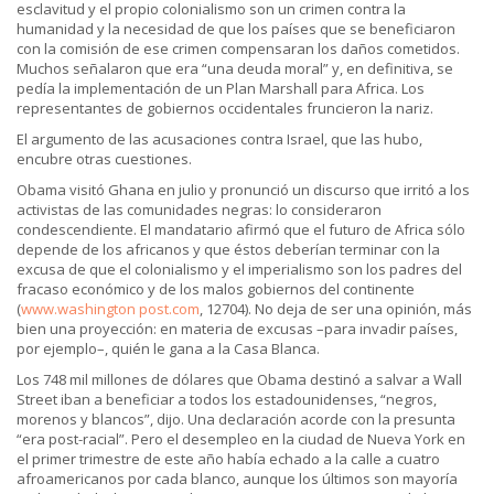
esclavitud y el propio colonialismo son un crimen contra la
humanidad y la necesidad de que los países que se beneficiaron
con la comisión de ese crimen compensaran los daños cometidos.
Muchos señalaron que era “una deuda moral” y, en definitiva, se
pedía la implementación de un Plan Marshall para Africa. Los
representantes de gobiernos occidentales fruncieron la nariz.
El argumento de las acusaciones contra Israel, que las hubo,
encubre otras cuestiones.
Obama visitó Ghana en julio y pronunció un discurso que irritó a los
activistas de las comunidades negras: lo consideraron
condescendiente. El mandatario afirmó que el futuro de Africa sólo
depende de los africanos y que éstos deberían terminar con la
excusa de que el colonialismo y el imperialismo son los padres del
fracaso económico y de los malos gobiernos del continente
(
www.washington post.com
, 12704). No deja de ser una opinión, más
bien una proyección: en materia de excusas –para invadir países,
por ejemplo–, quién le gana a la Casa Blanca.
Los 748 mil millones de dólares que Obama destinó a salvar a Wall
Street iban a beneficiar a todos los estadounidenses, “negros,
morenos y blancos”, dijo. Una declaración acorde con la presunta
“era post-racial”. Pero el desempleo en la ciudad de Nueva York en
el primer trimestre de este año había echado a la calle a cuatro
afroamericanos por cada blanco, aunque los últimos son mayoría