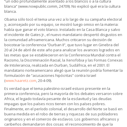
“un odio profundamente asentado a los blancos o a la cultura
blanca” (www.nowpublic.comm, 24709). No explicó qué era la cultura
blanca.
Obama sólo tocó el tema una vez a lo largo de su campaña electoral
y, aconsejado por su equipo, se mostró luego omiso en la materia:
había que ganar el voto blanco. Instalado en la Casa Blanca y salvo
el incidente de Gates Jr., el nuevo mandatario despertó disgustos en
la comunidad afroamericana. Muchos criticaron su decisión de
boicotear la conferencia “Durban II”, que tuvo lugar en Ginebra del
20 al 24 de abril de este año para analizar los avances logrados en
las metas que se establecieron en la Conferencia Mundial contra el
Racismo, la Discriminación Racial, la Xenofobia y las Formas Conexas
de Intolerancia, realizada en Durban, Sudáfrica, en el 2001. El
mandatario norteamericano alegó que la reunión podría fomentar la
formulación de “acusaciones hipócritas” contra Israel
(
www.haaretz.com
, 20-4-09).
Es verdad que el tema palestino-israelí estuvo presente en la
primera conferencia, pero la mayoría de los debates versaron sobre
Africa, el legado todavía pesante de la esclavitud y las deudas
impagas que los países ricos tienen con los países pobres.
Finalmente, en el período colonial, el desarrollo del Norte se basó en
buena medida en el robo de tierras y riquezas de sus pobladores
originarios y en el comercio de esclavos. Los gobiernos africanos y
caribeños demandaron dos cosas: el reconocimiento de que la