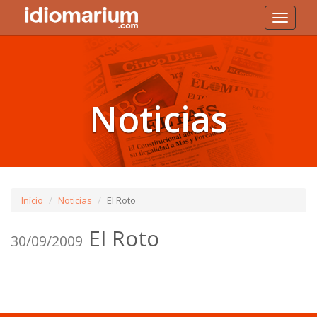
Toggle
navigati
Noticias
Início
Noticias
El Roto
El Roto
30/09/2009