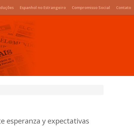
duções
Espanhol no Estrangeiro
Compromisso Social
Contato
cte esperanza y expectativas