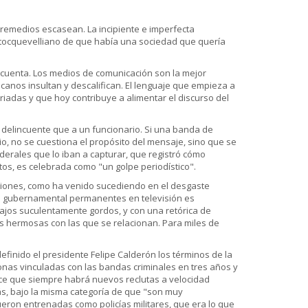
remedios escasean. La incipiente e imperfecta
 tocquevelliano de que había una sociedad que quería
 cuenta. Los medios de comunicación son la mejor
canos insultan y descalifican. El lenguaje que empieza a
riadas y que hoy contribuye a alimentar el discurso del
n delincuente que a un funcionario. Si una banda de
o, no se cuestiona el propósito del mensaje, sino que se
derales que lo iban a capturar, que registró cómo
tos, es celebrada como "un golpe periodístico".
pciones, como ha venido sucediendo en el desgaste
ción gubernamental permanentes en televisión es
fajos suculentamente gordos, y con una retórica de
es hermosas con las que se relacionan. Para miles de
 definido el presidente Felipe Calderón los términos de la
sonas vinculadas con las bandas criminales en tres años y
ece que siempre habrá nuevos reclutas a velocidad
s, bajo la misma categoría de que "son muy
 fueron entrenadas como policías militares, que era lo que