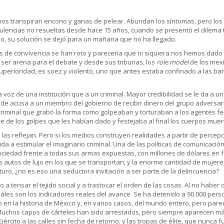
mos transpiran encono y ganas de pelear. Abundan los síntomas, pero los 
ulencias no resueltas desde hace 15 años, cuando se presentó el dilema
o, su solución se dejó para un mañana que no ha llegado.
s de convivencia se han roto y parecería que ni siquiera nos hemos dado
ser arena para el debate y desde sus tribunas, los
role model
de los mexi
uperioridad, es soez y violento, uno que antes estaba confinado a las bar
 voz de una institución que a un criminal. Mayor credibilidad se le da a u
e acusa a un miembro del gobierno de recibir dinero del grupo adversari
criminal que grabó la forma como golpeaban y torturaban a los agentes fe
e de los golpes que les habían dado y festejaba al final los cuerpos muer
las reflejan. Pero si los medios construyen realidades a partir de perce
yuda a estimular el imaginario criminal. Una de las políticas de comunica
ociedad frente a todas sus armas expuestas, con millones de dólares en 
s autos de lujo en los que se transportan, y la enorme cantidad de mujer
turo, ¿no es eso una seductora invitación a ser parte de la delincuencia?
o a tensar el tejido social y a trastocar el orden de las cosas. Al no haber
uáles son los indicadores reales del avance. Se ha detenido a 90.000 per
en la historia de México y, en varios casos, del mundo entero, pero par
Muchos capos de cárteles han sido arrestados, pero siempre aparecen má
jército a las calles sin fecha de retorno, y las tropas de élite, que nunca