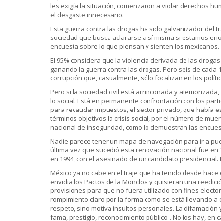
les exigía la situación, comenzaron a violar derechos hu
el desgaste innecesario.
Esta guerra contra las drogas ha sido galvanizador del 
sociedad que busca aclararse a sí misma si estamos enoj
encuesta sobre lo que piensan y sienten los mexicanos.
El 95% considera que la violencia derivada de las drogas
ganando la guerra contra las drogas. Pero seis de cada 1
corrupción que, casualmente, sólo focalizan en los polít
Pero si la sociedad civil está arrinconada y atemorizada, 
lo social. Está en permanente confrontación con los pa
para recaudar impuestos, el sector privado, que había es
términos objetivos la crisis social, por el número de mu
nacional de inseguridad, como lo demuestran las encues
Nadie parece tener un mapa de navegación para ir a puert
última vez que sucedió esta renovación nacional fue en 1
en 1994, con el asesinado de un candidato presidencial.
México ya no cabe en el traje que ha tenido desde hace
envidia los Pactos de la Moncloa y quisieran una reedición
provisiones para que no fuera utilizado con fines elector
rompimiento claro por la forma como se está llevando a c
respeto, sino motiva insultos personales. La difamación
fama, prestigio, reconocimiento público-. No los hay, en ca