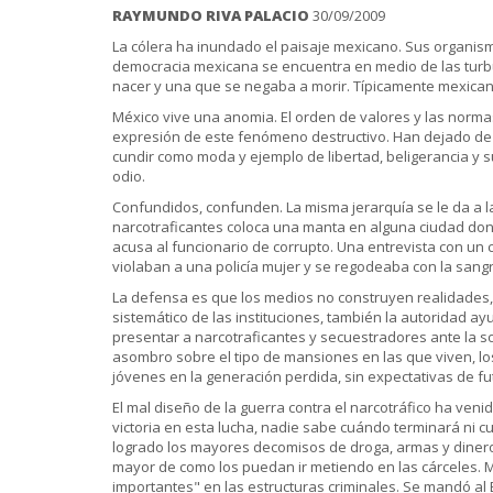
RAYMUNDO RIVA PALACIO
30/09/2009
La cólera ha inundado el paisaje mexicano. Sus organis
democracia mexicana se encuentra en medio de las turb
nacer y una que se negaba a morir. Típicamente mexican
México vive una anomia. El orden de valores y las norma
expresión de este fenómeno destructivo. Han dejado de 
cundir como moda y ejemplo de libertad, beligerancia y s
odio.
Confundidos, confunden. La misma jerarquía se le da a la
narcotraficantes coloca una manta en alguna ciudad dond
acusa al funcionario de corrupto. Una entrevista con un 
violaban a una policía mujer y se regodeaba con la sangr
La defensa es que los medios no construyen realidades, 
sistemático de las instituciones, también la autoridad a
presentar a narcotraficantes y secuestradores ante la s
asombro sobre el tipo de mansiones en las que viven, lo
jóvenes en la generación perdida, sin expectativas de fu
El mal diseño de la guerra contra el narcotráfico ha venid
victoria en esta lucha, nadie sabe cuándo terminará ni c
logrado los mayores decomisos de droga, armas y dinero 
mayor de como los puedan ir metiendo en las cárceles. 
importantes" en las estructuras criminales. Se mandó al E