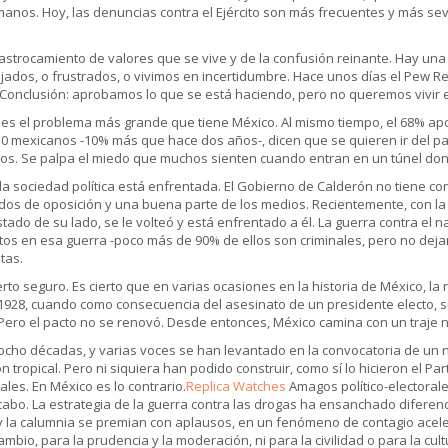
manos. Hoy, las denuncias contra el Ejército son más frecuentes y más sev
trastrocamiento de valores que se vive y de la confusión reinante. Hay u
ados, o frustrados, o vivimos en incertidumbre. Hace unos días el Pew R
 Conclusión: aprobamos lo que se está haciendo, pero no queremos vivir 
 es el problema más grande que tiene México. Al mismo tiempo, el 68% apo
0 mexicanos -10% más que hace dos años-, dicen que se quieren ir del país
icos. Se palpa el miedo que muchos sienten cuando entran en un túnel dond
la sociedad política está enfrentada. El Gobierno de Calderón no tiene cons
rtidos de oposición y una buena parte de los medios. Recientemente, con
tado de su lado, se le volteó y está enfrentado a él. La guerra contra el 
ertos en esa guerra -poco más de 90% de ellos son criminales, pero no dej
tas.
o seguro. Es cierto que en varias ocasiones en la historia de México, la 
928, cuando como consecuencia del asesinato de un presidente electo, sur
 Pero el pacto no se renovó. Desde entonces, México camina con un traje 
 ocho décadas, y varias voces se han levantado en la convocatoria de un
 tropical. Pero ni siquiera han podido construir, como sí lo hicieron el Par
ales. En México es lo contrario.
Replica Watches
Amagos político-electorale
abo. La estrategia de la guerra contra las drogas ha ensanchado diferenci
 y la calumnia se premian con aplausos, en un fenómeno de contagio acel
mbio, para la prudencia y la moderación, ni para la civilidad o para la cult