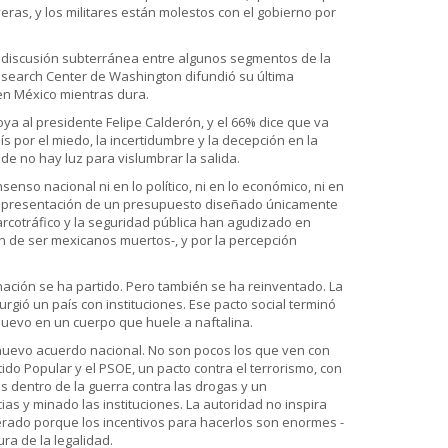
eras, y los militares están molestos con el gobierno por
na discusión subterránea entre algunos segmentos de la
esearch Center de Washington difundió su última
en México mientras dura.
ya al presidente Felipe Calderón, y el 66% dice que va
 por el miedo, la incertidumbre y la decepción en la
e no hay luz para vislumbrar la salida.
enso nacional ni en lo político, ni en lo económico, ni en
 la presentación de un presupuesto diseñado únicamente
narcotráfico y la seguridad pública han agudizado en
an de ser mexicanos muertos-, y por la percepción
nación se ha partido. Pero también se ha reinventado. La
gió un país con instituciones. Ese pacto social terminó
nuevo en un cuerpo que huele a naftalina.
 nuevo acuerdo nacional. No son pocos los que ven con
tido Popular y el PSOE, un pacto contra el terrorismo, con
s dentro de la guerra contra las drogas y un
as y minado las instituciones. La autoridad no inspira
erado porque los incentivos para hacerlos son enormes -
ura de la legalidad.