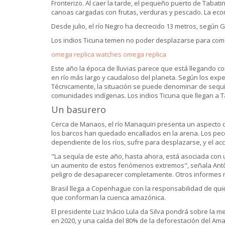
Fronterizo. Al caer la tarde, el pequeño puerto de Tabat
canoas cargadas con frutas, verduras y pescado. La ec
Desde julio, el río Negro ha decrecido 13 metros, según
Los indios Ticuna temen no poder desplazarse para com
omega replica watches
omega replica
Este año la época de lluvias parece que está llegando c
en río más largo y caudaloso del planeta. Según los exp
Técnicamente, la situación se puede denominar de sequía
comunidades indígenas. Los indios Ticuna que llegan a 
Un basurero
Cerca de Manaos, el río Manaquiri presenta un aspecto d
los barcos han quedado encallados en la arena. Los pec
dependiente de los ríos, sufre para desplazarse, y el ac
"La sequía de este año, hasta ahora, está asociada con 
un aumento de estos fenómenos extremos", señala Antôn
peligro de desaparecer completamente. Otros informes 
Brasil llega a Copenhague con la responsabilidad de qui
que conforman la cuenca amazónica.
El presidente Luiz Inácio Lula da Silva pondrá sobre la
en 2020, y una caída del 80% de la deforestación del A