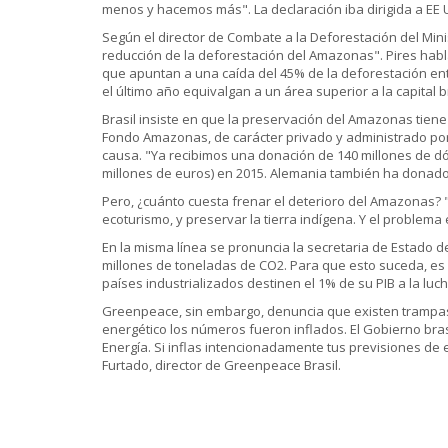
menos y hacemos más". La declaración iba dirigida a EE 
Según el director de Combate a la Deforestación del Mini
reducción de la deforestación del Amazonas". Pires habla
que apuntan a una caída del 45% de la deforestación ent
el último año equivalgan a un área superior a la capital b
Brasil insiste en que la preservación del Amazonas tien
Fondo Amazonas, de carácter privado y administrado por 
causa. "Ya recibimos una donación de 140 millones de d
millones de euros) en 2015. Alemania también ha donad
Pero, ¿cuánto cuesta frenar el deterioro del Amazonas? "
ecoturismo, y preservar la tierra indígena. Y el problema
En la misma línea se pronuncia la secretaria de Estado 
millones de toneladas de CO2. Para que esto suceda, es n
países industrializados destinen el 1% de su PIB a la luch
Greenpeace, sin embargo, denuncia que existen trampas e
energético los números fueron inflados. El Gobierno bra
Energía. Si inflas intencionadamente tus previsiones de
Furtado, director de Greenpeace Brasil.