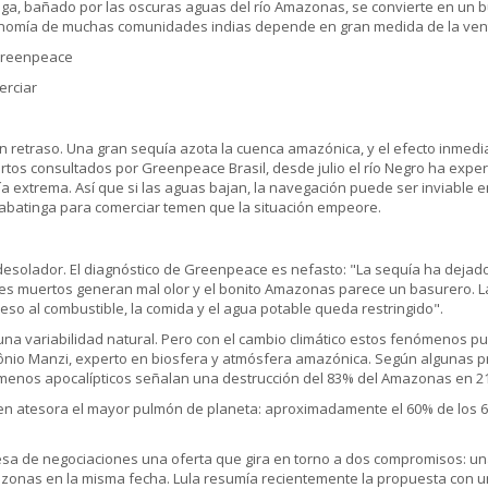
inga, bañado por las oscuras aguas del río Amazonas, se convierte en un b
onomía de muchas comunidades indias depende en gran medida de la vent
 Greenpeace
erciar
on retraso. Una gran sequía azota la cuenca amazónica, y el efecto inme
ertos consultados por Greenpeace Brasil, desde julio el río Negro ha exp
 extrema. Así que si las aguas bajan, la navegación puede ser inviable 
Tabatinga para comerciar temen que la situación empeore.
esolador. El diagnóstico de Greenpeace es nefasto: "La sequía ha dejado
es muertos generan mal olor y el bonito Amazonas parece un basurero. La 
ceso al combustible, la comida y el agua potable queda restringido".
una variabilidad natural. Pero con el cambio climático estos fenómenos p
io Manzi, experto en biosfera y atmósfera amazónica. Según algunas pr
menos apocalípticos señalan una destrucción del 83% del Amazonas en 2
en atesora el mayor pulmón de planeta: aproximadamente el 60% de los 6,
 mesa de negociaciones una oferta que gira en torno a dos compromisos: u
mazonas en la misma fecha. Lula resumía recientemente la propuesta con