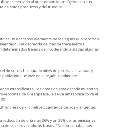
ullicioso mercado al que arriban los indígenas en sus
a de estos productos y del trueque.
diato es un descenso alarmante de las aguas que recorren
erimentado una decrecida de más de trece metros.
en determinados tramos del río, dejando aisladas algunas
 el río seco y ha matado miles de peces. Las canoas y
población que vive en la región, totalmente
ueden intensificarse. Los datos de esta década muestran
oyecciones de Greenpeace, la selva amazónica corre el
100.
9 millones de kilómetros cuadrados de ríos y afluentes
na reducción de entre un 36% y un 39% de las emisiones
 una de sus provocadoras frases: "Nosotros hablamos