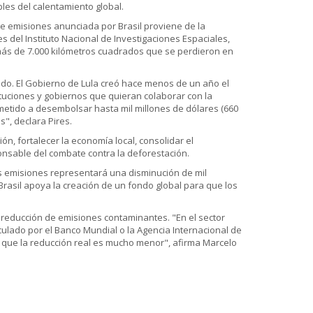
les del calentamiento global.
 de emisiones anunciada por Brasil proviene de la
 del Instituto Nacional de Investigaciones Espaciales,
 más de 7.000 kilómetros cuadrados que se perdieron en
ndo. El Gobierno de Lula creó hace menos de un año el
tuciones y gobiernos que quieran colaborar con la
metido a desembolsar hasta mil millones de dólares (660
, declara Pires.
n, fortalecer la economía local, consolidar el
sponsable del combate contra la deforestación.
as emisiones representará una disminución de mil
Brasil apoya la creación de un fondo global para que los
 reducción de emisiones contaminantes. "En el sector
ulado por el Banco Mundial o la Agencia Internacional de
s que la reducción real es mucho menor", afirma Marcelo