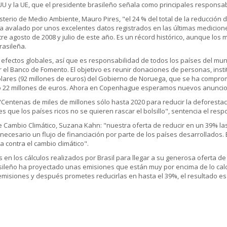
UU y la UE, que el presidente brasileño señala como principales responsab
sterio de Medio Ambiente, Mauro Pires, "el 24 % del total de la reducción
 avalado por unos excelentes datos registrados en las últimas mediciones
re agosto de 2008 y julio de este año. Es un récord histórico, aunque los
rasileña.
e efectos globales, así que es responsabilidad de todos los países del mu
el Banco de Fomento. El objetivo es reunir donaciones de personas, insti
ólares (92 millones de euros) del Gobierno de Noruega, que se ha compro
o 22 millones de euros. Ahora en Copenhague esperamos nuevos anuncios"
Centenas de miles de millones sólo hasta 2020 para reducir la deforestació
 es que los países ricos no se quieren rascar el bolsillo", sentencia el re
de Cambio Climático, Suzana Kahn: "nuestra oferta de reducir en un 39% l
ecesario un flujo de financiación por parte de los países desarrollados. 
a contra el cambio climático".
n los cálculos realizados por Brasil para llegar a su generosa oferta de
sileño ha proyectado unas emisiones que están muy por encima de lo calc
 emisiones y después prometes reducirlas en hasta el 39%, el resultado e