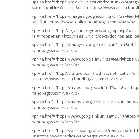
<p><a href="https://m.ok.ru/dk?st.cmd=outLinkWarning&
st.cmd=outLinkWarning&st.rfn=https://www.replica-ha
<p><a href="https://images.google.com.br/url?sa=t&url=
sa=t&url=https://www.replica-handbagss.com</a></p>
<p><a href="http://legal.un.org/docs/doc_top.asp?path
rel="noopener">http://legal.un.org/docs/doc_top.asp?p
<p><a href="https://images.google.co.uk/url?sa=t&url=h
handbagss.com</a></p>
<p><a href="https://www.google.fr/url?sa=t&url=https:/
handbagss.com</a></p>
<p><a href="http://cr.naver.com/redirect-notification?u
u=https://www.replica-handbagss.com</a></p>
<p><a href="https://maps.google.co.in/url?sa=t&url=htt
handbagss.com</a></p>
<p><a href="https://maps.google.ca/url?sa=t&url=https:
handbagss.com</a></p>
<p><a href="https://www.google.nl/url?sa=t&url=https:/
handbagss.com</a></p>
<p><a href="https://bares.blog.idnes.cz/redir.aspx?url=
url=https://www.replica-handbagss.com</a></p>