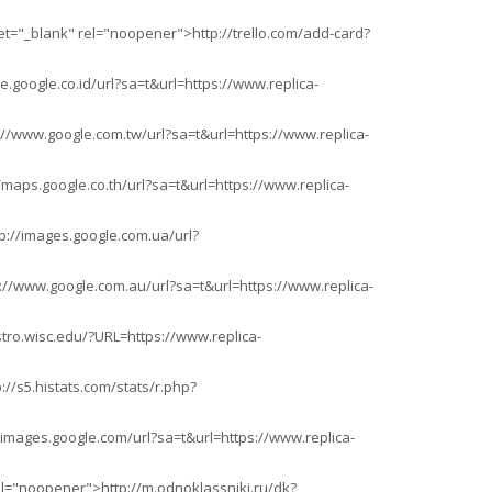
="_blank" rel="noopener">http://trello.com/add-card?
.google.co.id/url?sa=t&url=https://www.replica-
//www.google.com.tw/url?sa=t&url=https://www.replica-
maps.google.co.th/url?sa=t&url=https://www.replica-
p://images.google.com.ua/url?
//www.google.com.au/url?sa=t&url=https://www.replica-
ro.wisc.edu/?URL=https://www.replica-
//s5.histats.com/stats/r.php?
images.google.com/url?sa=t&url=https://www.replica-
el="noopener">http://m.odnoklassniki.ru/dk?