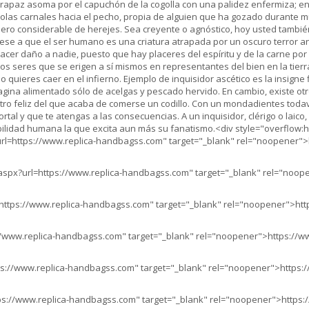
ve rapaz asoma por el capuchón de la cogolla con una palidez enfermiza
es olas carnales hacia el pecho, propia de alguien que ha gozado durante 
o considerable de herejes. Sea creyente o agnóstico, hoy usted también 
se a que el ser humano es una criatura atrapada por un oscuro terror ant
acer daño a nadie, puesto que hay placeres del espíritu y de la carne po
s seres que se erigen a sí mismos en representantes del bien en la tierra
o quieres caer en el infierno. Ejemplo de inquisidor ascético es la insign
magina alimentado sólo de acelgas y pescado hervido. En cambio, existe o
stro feliz del que acaba de comerse un codillo. Con un mondadientes to
l y que te atengas a las consecuencias. A un inquisidor, clérigo o laico, 
 debilidad humana la que excita aun más su fanatismo.<div style="overflow
url=https://www.replica-handbagss.com" target="_blank" rel="noopener">
aspx?url=https://www.replica-handbagss.com" target="_blank" rel="noop
https://www.replica-handbagss.com" target="_blank" rel="noopener">http
//www.replica-handbagss.com" target="_blank" rel="noopener">https://ww
ps://www.replica-handbagss.com" target="_blank" rel="noopener">https://
ps://www.replica-handbagss.com" target="_blank" rel="noopener">https:/