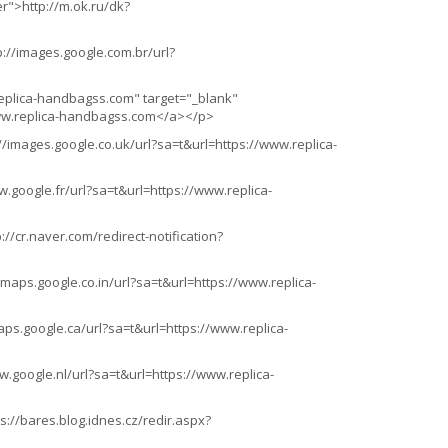
r">http://m.ok.ru/dk?
://images.google.com.br/url?
replica-handbagss.com" target="_blank"
www.replica-handbagss.com</a></p>
/images.google.co.uk/url?sa=t&url=https://www.replica-
google.fr/url?sa=t&url=https://www.replica-
/cr.naver.com/redirect-notification?
maps.google.co.in/url?sa=t&url=https://www.replica-
ps.google.ca/url?sa=t&url=https://www.replica-
.google.nl/url?sa=t&url=https://www.replica-
://bares.blog.idnes.cz/redir.aspx?