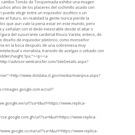
; en cambio Tomás de Torquemada exhibe una imagen
muchos años de los placeres del cochinillo asado con
puede elegir entre un inquisidor ascético o un
e el futuro, en realidad la gente nunca pierde la
r los que aun vale la pena estar en este mundo, pero
 y señalan con el dedo inexorable desde el altar o
e figura del susurrante cardenal Rouco Varela, enteco, de
tro diseño de inquisidor pletórico, como monseñor
davía en la boca después de una sobremesa muy
intelectual o moralista, transido de acelgas o cebado con
:hidden;height:1px;"><p><a
http://advisor.wmtransfer.com/SiteDetails.aspx?
ener">http://www.dotdata.ct.gov/media/mainpsa.aspx?
://images.google.com.ec/url?
w.google.ee/url?sa=t&url=https://www.replica-
cse.google.com.gh/url?sa=t&url=https://www.replica-
/www.google.co.ma/url?sa=t&url=https://www.replica-