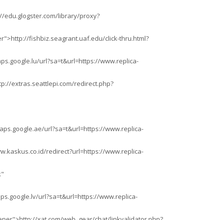
//edu.glogster.com/library/proxy?
">http://fishbiz.seagrant.uaf.edu/click-thru.html?
s.google.lu/url?sa=t&url=https://www.replica-
://extras.seattlepi.com/redirect.php?
ps.google.ae/url?sa=t&url=https://www.replica-
.kaskus.co.id/redirect?url=https://www.replica-
k"
s.google.lv/url?sa=t&url=https://www.replica-
ener">http://xat.com/web_gear/chat/linkvalidator.php?