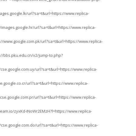
ges.google.lk/url?sa=t&url=https://www.replica-
images.google.hr/url?sa=t&url=https://www.replica-
//www.google.com.pk/url?sa=t&url=https://www.replica-
://bbs.pku.edu.cn/v2/jump-to.php?
cse.google.com.uy/url?sa=t&url=https://www.replica-
.google.co.cr/url?sa=t&url=https://www.replica-
cse.google.com.pr/url?sa=t&url=https://www.replica-
leam.io/zyxKd-INoWr2EMzH?l=https://www.replica-
cse.google.com.do/url?sa=t&url=https://www.replica-