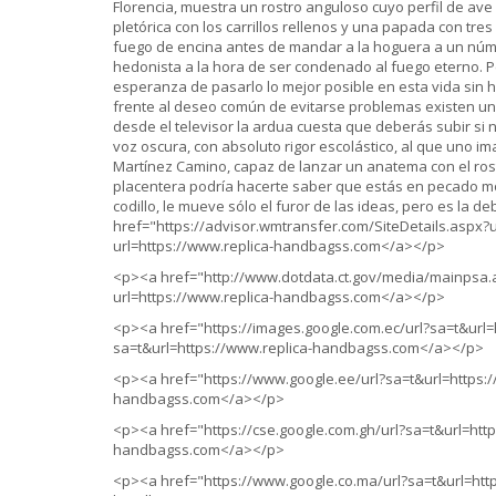
Florencia, muestra un rostro anguloso cuyo perfil de a
pletórica con los carrillos rellenos y una papada con tr
fuego de encina antes de mandar a la hoguera a un númer
hedonista a la hora de ser condenado al fuego eterno. Pe
esperanza de pasarlo lo mejor posible en esta vida sin h
frente al deseo común de evitarse problemas existen uno
desde el televisor la ardua cuesta que deberás subir si n
voz oscura, con absoluto rigor escolástico, al que uno i
Martínez Camino, capaz de lanzar un anatema con el ro
placentera podría hacerte saber que estás en pecado morta
codillo, le mueve sólo el furor de las ideas, pero es la
href="https://advisor.wmtransfer.com/SiteDetails.aspx?
url=https://www.replica-handbagss.com</a></p>
<p><a href="http://www.dotdata.ct.gov/media/mainpsa.
url=https://www.replica-handbagss.com</a></p>
<p><a href="https://images.google.com.ec/url?sa=t&url=
sa=t&url=https://www.replica-handbagss.com</a></p>
<p><a href="https://www.google.ee/url?sa=t&url=https:
handbagss.com</a></p>
<p><a href="https://cse.google.com.gh/url?sa=t&url=htt
handbagss.com</a></p>
<p><a href="https://www.google.co.ma/url?sa=t&url=htt