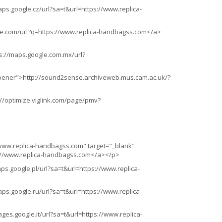
ps.google.cz/url?sa=t&url=https://www.replica-
gle.com/url?q=https://www.replica-handbagss.com</a>
s://maps.google.com.mx/url?
pener">http://sound2sense.archiveweb.mus.cam.ac.uk/?
//optimize.viglink.com/page/pmv?
ww.replica-handbagss.com" target="_blank"
://www.replica-handbagss.com</a></p>
s.google.pl/url?sa=t&url=https://www.replica-
ps.google.ru/url?sa=t&url=https://www.replica-
es.google.it/url?sa=t&url=https://www.replica-