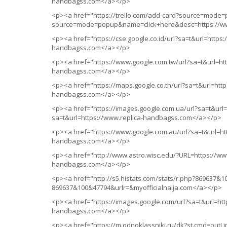
handbagss.com</a></p>
<p><a href="https://trello.com/add-card?source=mode=
source=mode=popup&name=click+here&desc=https://w
<p><a href="https://cse.google.co.id/url?sa=t&url=https
handbagss.com</a></p>
<p><a href="https://www.google.com.tw/url?sa=t&url=ht
handbagss.com</a></p>
<p><a href="https://maps.google.co.th/url?sa=t&url=htt
handbagss.com</a></p>
<p><a href="https://images.google.com.ua/url?sa=t&url
sa=t&url=https://www.replica-handbagss.com</a></p>
<p><a href="https://www.google.com.au/url?sa=t&url=ht
handbagss.com</a></p>
<p><a href="http://www.astro.wisc.edu/?URL=https://ww
handbagss.com</a></p>
<p><a href="http://s5.histats.com/stats/r.php?869637&10
869637&100&47794&urlr=&myofficialnaija.com</a></p>
<p><a href="https://images.google.com/url?sa=t&url=htt
handbagss.com</a></p>
<p><a href="https://m.odnoklassniki.ru/dk?st.cmd=outL