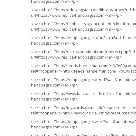
handbagss.com</a></p>
<p><a href="http://edu.glogster.com/library/proxy?url=
url=https://www.replica-handbagss.com</a></p>
<p><a href="http://fishbiz.seagrant.uaf.edu/click-thru.h
url=https://www.replica-handbagss.com</a></p>
<p><a href="https://maps.google.lu/url?sa=t&url=https:
handbagss.com</a></p>
<p><a href="http://extras.seattlepi.com/redirect.php?ur
url=https://www.replica-handbagss.com</a></p>
<p><a href="http://feeds.hanselman.com/~/t/0/0/scotth
rel="noopener">http://feeds.hanselman.com/~/t/0/0/sc
<p><a href="https://maps.google.ae/url?sa=t&url=https:
handbagss.com</a></p>
<p><a href="http://www.kaskus.co.id/redirect?url=https
handbagss.com</a></p>
<p><a href="http://mywords.cle.ust.hk/resources/dictio
rel="noopener">http://mywords.cle.ust.hk/resources/di
<p><a href="https://maps.google.lv/url?sa=t&url=https:
handbagss.com</a></p>
<p><a href="http://xat.com/web_gear/chat/linkvalidator