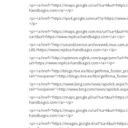
<p><a href="https://maps.google.cz/url?sa=t&url=https:
handbagss.com</a></p>
<p><a href="https://ipv4.google.com/url?q=https://www
</p>
<p><a href="https://maps.google.com.mx/url?sa=t&url=h
sa=t&url=https://www.replica-handbagss.com</a></p>
<p><a href="http://sound2sense.archiveweb.mus.cam.ac
URL=https://www.replica-handbagss.com</a></p>
<p><a href="http://optimize.viglink.com/page/pmv?url=h
url=https://www.replica-handbagss.com</a></p>
<p><a href="http://blogs.rtve.es/libs/getfirma_footer_
rel="noopener">http://blogs.rtve.es/libs/getfirma_foo
<p><a href="https://www.bing.com/news/apiclick.aspx
rel="noopener">http://www.bing.com/news/apiclick.a
<p><a href="https://maps.google.pl/url?sa=t&url=https:
handbagss.com</a></p>
<p><a href="https://maps.google.ru/url?sa=t&url=https:
handbagss.com</a></p>
<p><a href="https://images.google.it/url?sa=t&url=https